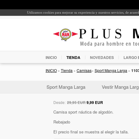
Utilizamos cookies para mejorar su experiencia y nuestros servicios, de acue
INICIO
TIENDA
NOVEDADES
LARGO 
INICIO
»
Tienda
»
Camisas
»
Sport Manga Larga
»
110
Sport Manga Larga
Vestir Manga Larg
Desde:
29,95 EUR
9,99 EUR
Camisa sport náutica de algodón.
Rebajado
El precio final se muestra al elegir la talla.