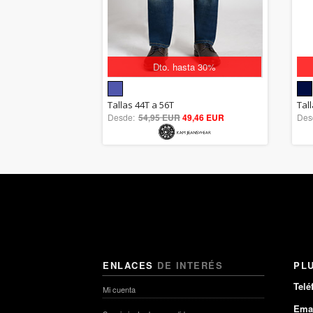
Dto. hasta 30%
5.00
Tallas 44T a 56T
Tal
Desde:
54,95 EUR
out of 5
49,46 EUR
Des
ENLACES
DE INTERÉS
PL
Telé
Mi cuenta
Emai