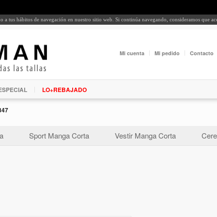
rdo a tus hábitos de navegación en nuestro sitio web. Si continúa navegando, consideramos que a
Mi cuenta
Mi pedido
Contacto
ESPECIAL
LO+REBAJADO
347
a
Sport Manga Corta
Vestir Manga Corta
Cere