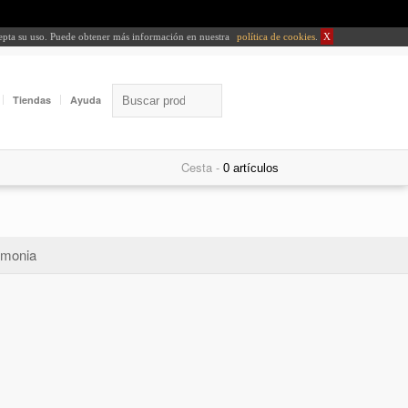
cepta su uso. Puede obtener más información en nuestra
política de cookies
.
X
Tiendas
Ayuda
Cesta -
monia