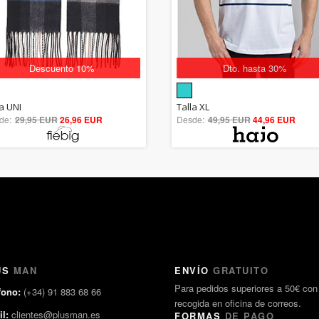
Descuento 10%
Dto. hasta 30%
5.00
5.00
la UNI
Talla XL
de:
29,95 EUR
out of 5
26,96 EUR
Desde:
49,95 EUR
out of 5
44,96 EUR
US
MAN
ENVÍO
GRATUITO
Para pedidos superiores a 50€ con
fono:
(+34) 91 883 68 66
recogida en oficina de correos.
l:
clientes@plusman.es
FORMAS
DE PAGO