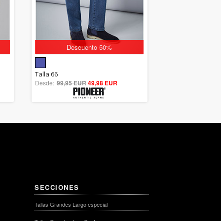
Descuento 50%
5.00
Talla 66
Desde:
99,95 EUR
out of 5
49,98 EUR
SECCIONES
Tallas Grandes Largo especial