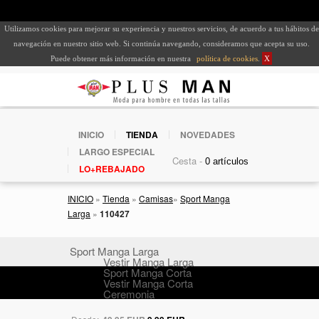
Utilizamos cookies para mejorar su experiencia y nuestros servicios, de acuerdo a tus hábitos de
navegación en nuestro sitio web. Si continúa navegando, consideramos que acepta su uso.
Puede obtener más información en nuestra
política de cookies
.
X
INICIO
TIENDA
NOVEDADES
LARGO ESPECIAL
Cesta -
LO+REBAJADO
INICIO
»
Tienda
»
Camisas
»
Sport Manga
Larga
»
110427
Sport Manga Larga
Vestir Manga Larga
Sport Manga Corta
Vestir Manga Corta
Ceremonia