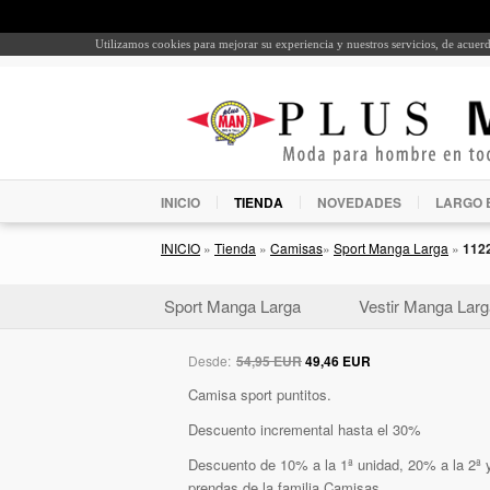
Utilizamos cookies para mejorar su experiencia y nuestros servicios, de acue
INICIO
TIENDA
NOVEDADES
LARGO 
INICIO
»
Tienda
»
Camisas
»
Sport Manga Larga
»
112
Sport Manga Larga
Vestir Manga Larg
Desde:
54,95 EUR
49,46 EUR
Camisa sport puntitos.
Descuento incremental hasta el 30%
Descuento de 10% a la 1ª unidad, 20% a la 2ª y
prendas de la familia Camisas.