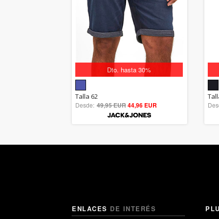
Dto. hasta 30%
5.00
Talla 62
Tal
Desde:
49,95 EUR
out of 5
44,96 EUR
Des
ENLACES
DE INTERÉS
PL