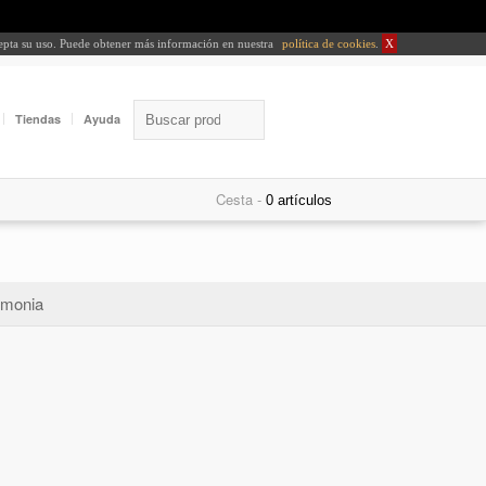
cepta su uso. Puede obtener más información en nuestra
política de cookies
.
X
Tiendas
Ayuda
Cesta -
monia