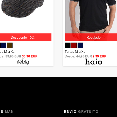
Descuento 10%
Rebajado
5.00
5.00
las M a XL
Tallas M a XL
de:
39,95 EUR
out of 5
35,96 EUR
Desde:
44,95 EUR
out of 5
9,99 EUR
US
MAN
ENVÍO
GRATUITO