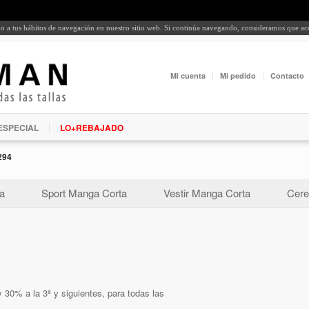
rdo a tus hábitos de navegación en nuestro sitio web. Si continúa navegando, consideramos que a
Mi cuenta
Mi pedido
Contacto
ESPECIAL
LO+REBAJADO
294
a
Sport Manga Corta
Vestir Manga Corta
Cere
 30% a la 3ª y siguientes, para todas las