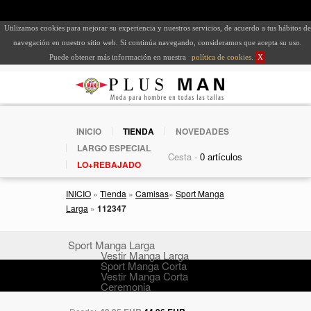
Utilizamos cookies para mejorar su experiencia y nuestros servicios, de acuerdo a tus hábitos de
navegación en nuestro sitio web. Si continúa navegando, consideramos que acepta su uso.
Puede obtener más información en nuestra
política de cookies
.
X
INICIO
TIENDA
NOVEDADES
LARGO ESPECIAL
Cesta -
LO+REBAJADO
INICIO
»
Tienda
»
Camisas
»
Sport Manga
Larga
»
112347
Sport Manga Larga
Vestir Manga Larga
Sport Manga Corta
Vestir Manga Corta
Ceremonia