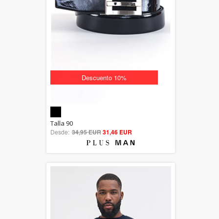
Descuento 10%
5.00
Talla 90
Desde:
34,95 EUR
out of 5
31,46 EUR