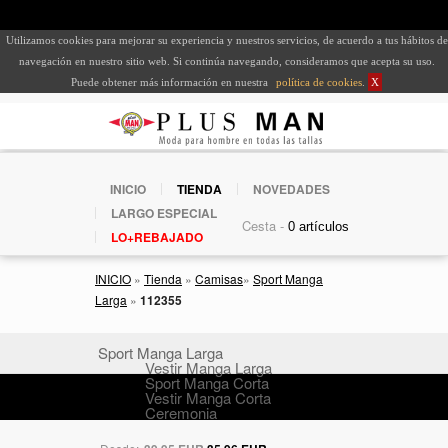
Utilizamos cookies para mejorar su experiencia y nuestros servicios, de acuerdo a tus hábitos de
navegación en nuestro sitio web. Si continúa navegando, consideramos que acepta su uso.
Puede obtener más información en nuestra
política de cookies
.
X
INICIO
TIENDA
NOVEDADES
LARGO ESPECIAL
Cesta -
LO+REBAJADO
INICIO
»
Tienda
»
Camisas
»
Sport Manga
Larga
»
112355
Sport Manga Larga
Vestir Manga Larga
Sport Manga Corta
Vestir Manga Corta
Ceremonia