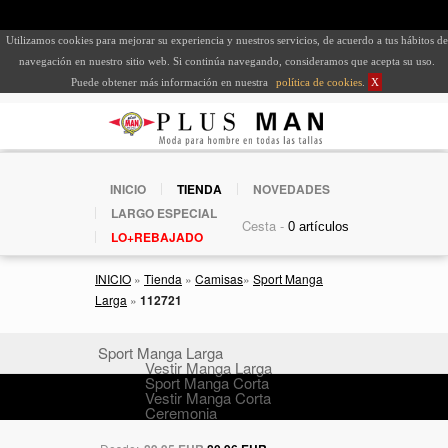
Utilizamos cookies para mejorar su experiencia y nuestros servicios, de acuerdo a tus hábitos de
navegación en nuestro sitio web. Si continúa navegando, consideramos que acepta su uso.
Puede obtener más información en nuestra
política de cookies
.
X
INICIO
TIENDA
NOVEDADES
LARGO ESPECIAL
Cesta -
LO+REBAJADO
INICIO
»
Tienda
»
Camisas
»
Sport Manga
Larga
»
112721
Sport Manga Larga
Vestir Manga Larga
Sport Manga Corta
Vestir Manga Corta
Ceremonia