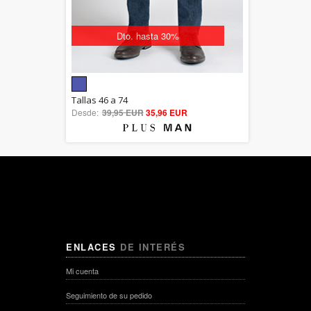
Dto. hasta 30%
5.00
Tallas 46 a 74
Desde:
39,95 EUR
out of 5
35,96 EUR
ENLACES
DE INTERÉS
Mi cuenta
Seguimiento de su pedido