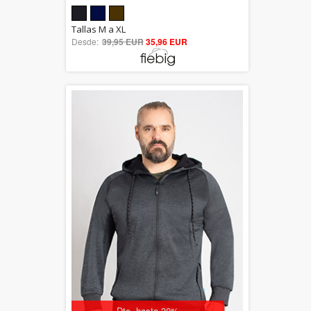
5.00
Tallas M a XL
Desde:
39,95 EUR
out of 5
35,96 EUR
Dto. hasta 30%