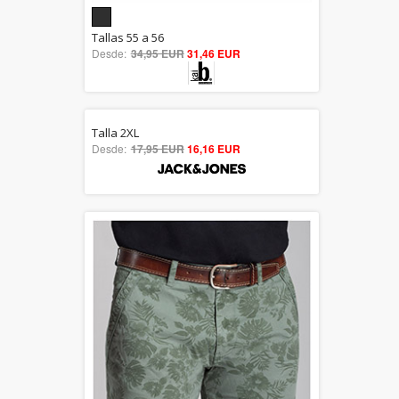
5.00
Tallas 55 a 56
Desde:
34,95 EUR
out of 5
31,46 EUR
Talla 2XL
5.00
Desde:
17,95 EUR
16,16 EUR
out of 5
Dto. hasta 30%