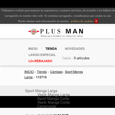
Utilizamos cookies para mejorar su experiencia y nuestros servicios, de acuerdo a tus hábitos de
navegación en nuestro sitio web. Si continúa navegando, consideramos que acepta su uso.
Puede obtener más información en nuestra
política de cookies
.
X
INICIO
TIENDA
NOVEDADES
LARGO ESPECIAL
Cesta -
LO+REBAJADO
INICIO
»
Tienda
»
Camisas
»
Sport Manga
Larga
»
112715
Sport Manga Larga
Vestir Manga Larga
Sport Manga Corta
Vestir Manga Corta
Ceremonia