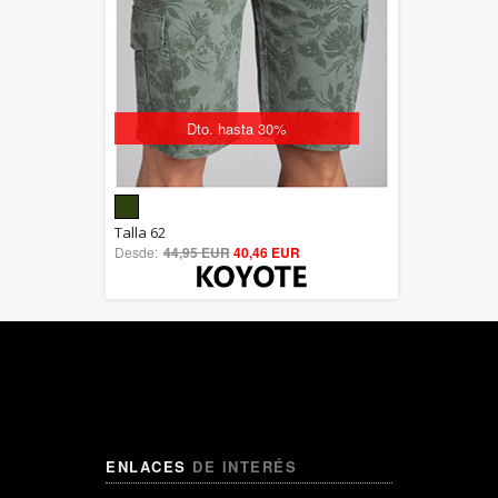
Dto. hasta 30%
5.00
Talla 62
Desde:
44,95 EUR
out of 5
40,46 EUR
ENLACES
DE INTERÉS