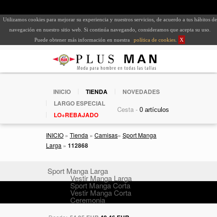
Utilizamos cookies para mejorar su experiencia y nuestros servicios, de acuerdo a tus hábitos de
navegación en nuestro sitio web. Si continúa navegando, consideramos que acepta su uso.
Puede obtener más información en nuestra
política de cookies
.
X
INICIO
TIENDA
NOVEDADES
LARGO ESPECIAL
Cesta -
LO+REBAJADO
INICIO
»
Tienda
»
Camisas
»
Sport Manga
Larga
»
112868
Sport Manga Larga
Vestir Manga Larga
Sport Manga Corta
Vestir Manga Corta
Ceremonia