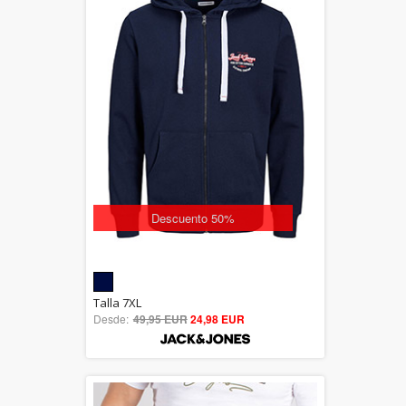
Descuento 50%
5.00
Talla 7XL
Desde:
49,95 EUR
out of 5
24,98 EUR