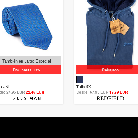
También en Largo Especial
Dto. hasta 30%
Rebajado
5.00
5.00
la UNI
Talla 5XL
de:
24,95 EUR
out of 5
22,46 EUR
Desde:
67,95 EUR
out of 5
19,99 EUR