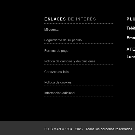
ENLACES
DE INTERÉS
PL
Telé
Mi cuenta
Emai
Seguimiento de su pedido
AT
Formas de pago
Lune
Política de cambios y devoluciones
Conozca su talla
Política de cookies
Información adicional
PLUS MAN © 1994 - 2026 - Todos los derechos reservados.