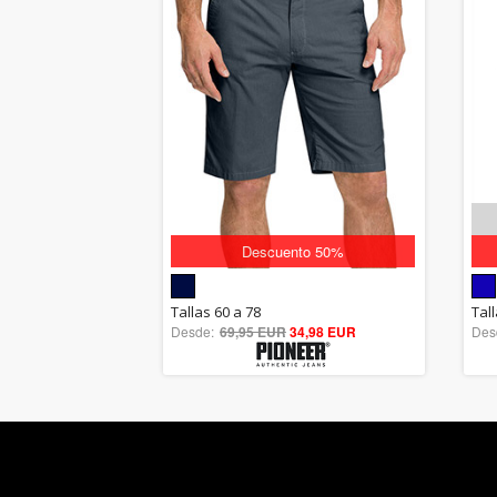
Descuento 50%
5.00
Tallas 60 a 78
Tal
Desde:
69,95 EUR
out of 5
34,98 EUR
Des