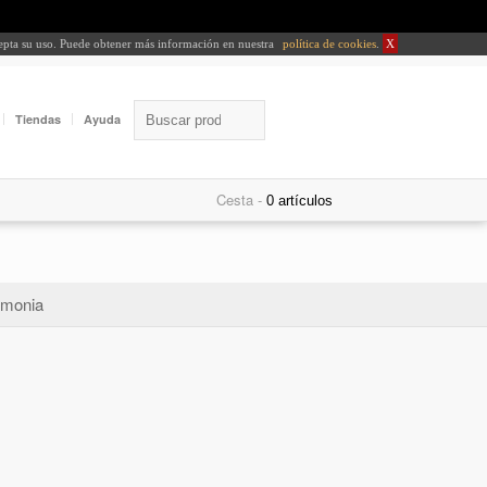
cepta su uso. Puede obtener más información en nuestra
política de cookies
.
X
Tiendas
Ayuda
Cesta -
monia