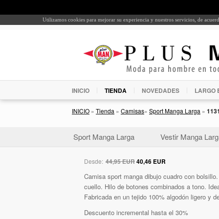
Utilizamos cookies para mejorar su experiencia y nuestros servicios, de acue
INICIO
TIENDA
NOVEDADES
LARGO 
INICIO
»
Tienda
»
Camisas
»
Sport Manga Larga
»
113
Sport Manga Larga
Vestir Manga Larg
Desde:
44,95 EUR
40,46 EUR
Camisa sport manga dibujo cuadro con bolsillo.
cuello. Hilo de botones combinados a tono. Idea
Fabricada en un tejido 100% algodón ligero y d
Descuento incremental hasta el 30%