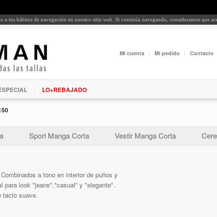
rdo a tus hábitos de navegación en nuestro sitio web. Si continúa navegando, consideramos que a
Mi cuenta
Mi pedido
Contacto
ESPECIAL
LO+REBAJADO
150
a
Sport Manga Corta
Vestir Manga Corta
Cere
 Combinados a tono en interior de puños y
l para look "jeans","casual" y "elegante".
e tacto suave.