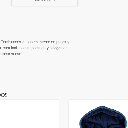
 Combinados a tono en interior de puños y
l para look "jeans","casual" y "elegante".
e tacto suave.
DOS