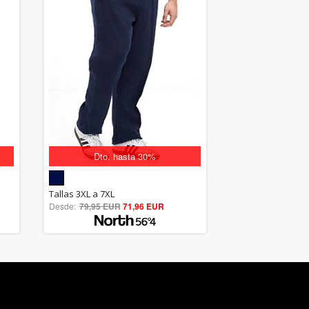
Dto. hasta 30%
5.00
Tallas 3XL a 7XL
Desde:
79,95 EUR
out of 5
71,96 EUR