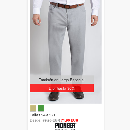
También en Largo Especial
Dto. hasta 30%
5.00
Tallas 54 a 52T
Desde:
79,95 EUR
out of 5
71,96 EUR