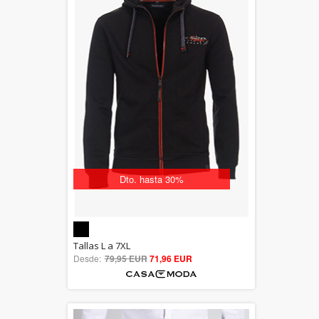
Dto. hasta 30%
5.00
Tallas L a 7XL
Desde:
79,95 EUR
out of 5
71,96 EUR