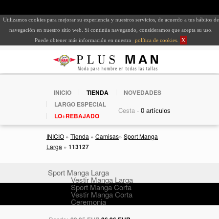
Utilizamos cookies para mejorar su experiencia y nuestros servicios, de acuerdo a tus hábitos de
navegación en nuestro sitio web. Si continúa navegando, consideramos que acepta su uso.
Puede obtener más información en nuestra
política de cookies
.
X
INICIO
TIENDA
NOVEDADES
LARGO ESPECIAL
Cesta -
LO+REBAJADO
INICIO
»
Tienda
»
Camisas
»
Sport Manga
Larga
»
113127
Sport Manga Larga
Vestir Manga Larga
Sport Manga Corta
Vestir Manga Corta
Ceremonia