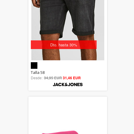
Dto. hasta 30%
5.00
Talla 58
Desde:
34,95 EUR
out of 5
31,46 EUR