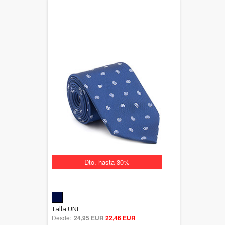
Dto. hasta 30%
5.00
Talla UNI
Desde:
24,95 EUR
out of 5
22,46 EUR