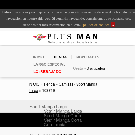
Utilizamos cookies para mejorar su experiencia y nuestros servicios, de acuerdo a tus hábitos de
navegación en nuestro sitio web. Si continúa navegando, consideramos que acepta su uso.
Puede obtener más información en nuestra
política de cookies
.
X
INICIO
TIENDA
NOVEDADES
LARGO ESPECIAL
Cesta -
LO+REBAJADO
INICIO
»
Tienda
»
Camisas
»
Sport Manga
Larga
»
103719
Sport Manga Larga
Vestir Manga Larga
Sport Manga Corta
Vestir Manga Corta
Ceremonia