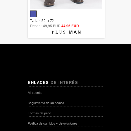
5.00
Tallas 52 a 72
Desde:
49,95 EUR
out of 5
44,96 EUR
ENLACES
DE INTERÉS
Mi cuenta
Seguimiento de su pedido
Formas de pago
Política de cambios y devoluciones