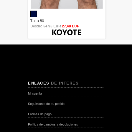
5.00
Talla 80
Desde:
54,95 EUR
out of 5
27,48 EUR
ENLACES
DE INTERÉS
Mi cuenta
Seguimiento de su pedido
Formas de pago
Política de cambios y devoluciones