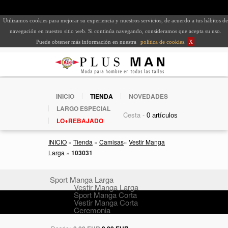
Utilizamos cookies para mejorar su experiencia y nuestros servicios, de acuerdo a tus hábitos de
navegación en nuestro sitio web. Si continúa navegando, consideramos que acepta su uso.
Puede obtener más información en nuestra
política de cookies
.
X
INICIO
TIENDA
NOVEDADES
LARGO ESPECIAL
Cesta -
LO+REBAJADO
INICIO
»
Tienda
»
Camisas
»
Vestir Manga
Larga
»
103031
Sport Manga Larga
Vestir Manga Larga
Sport Manga Corta
Vestir Manga Corta
Ceremonia