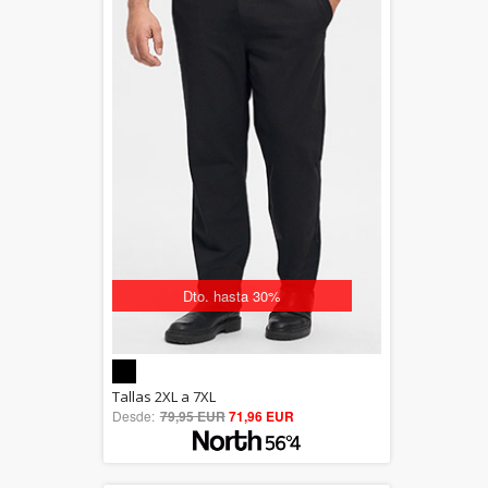
Dto. hasta 30%
5.00
Tallas 2XL a 7XL
Desde:
79,95 EUR
out of 5
71,96 EUR