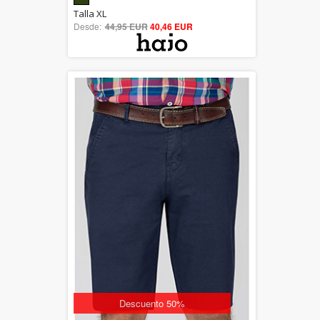
5.00
Talla XL
Desde:
44,95 EUR
out of 5
40,46 EUR
Descuento 50%