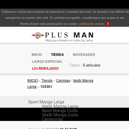
Utilizamos cookies para mejorar su experiencia y nuestros servicios, de acuerdo a tus hábitos de
navegación en nuestro sitio web. Si continúa navegando, consideramos que acepta su uso.
Puede obtener más información en nuestra
política de cookies
.
X
INICIO
TIENDA
NOVEDADES
LARGO ESPECIAL
Cesta -
LO+REBAJADO
INICIO
»
Tienda
»
Camisas
»
Vestir Manga
Larga
»
102361
Sport Manga Larga
Vestir Manga Larga
Sport Manga Corta
Vestir Manga Corta
Ceremonia