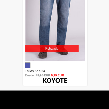
Rebajado
5.00
Tallas 62 a 64
Desde:
49,95 EUR
out of 5
9,99 EUR