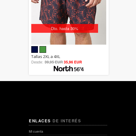
Dto. hasta 30%
5.00
Tallas 2XL a 4XL
Desde:
39,95 EUR
out of 5
35,96 EUR
ENLACES
DE INTERÉS
Mi cuenta