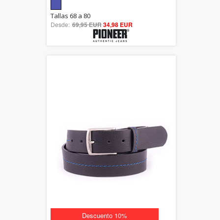
5.00
Tallas 68 a 80
Desde:
69,95 EUR
out of 5
34,98 EUR
Descuento 10%