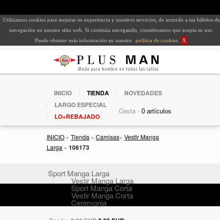
Utilizamos cookies para mejorar su experiencia y nuestros servicios, de acuerdo a tus hábitos de
navegación en nuestro sitio web. Si continúa navegando, consideramos que acepta su uso.
Puede obtener más información en nuestra
política de cookies
.
X
INICIO
TIENDA
NOVEDADES
LARGO ESPECIAL
Cesta -
LO+REBAJADO
INICIO
»
Tienda
»
Camisas
»
Vestir Manga
Larga
»
106173
Sport Manga Larga
Vestir Manga Larga
Sport Manga Corta
Vestir Manga Corta
Ceremonia