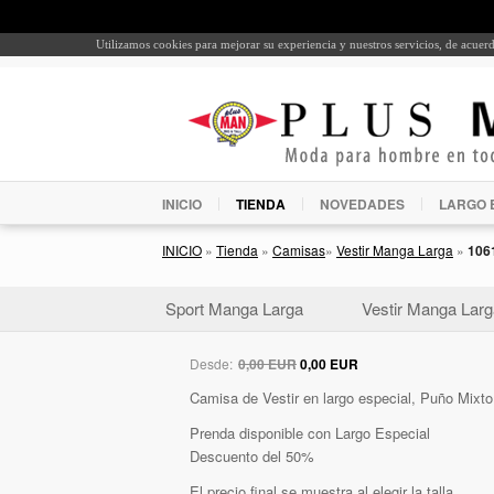
Utilizamos cookies para mejorar su experiencia y nuestros servicios, de acue
INICIO
TIENDA
NOVEDADES
LARGO 
INICIO
»
Tienda
»
Camisas
»
Vestir Manga Larga
»
106
Sport Manga Larga
Vestir Manga Larg
Desde:
0,00 EUR
0,00 EUR
Camisa de Vestir en largo especial, Puño Mixto
Prenda disponible con Largo Especial
Descuento del 50%
El precio final se muestra al elegir la talla.