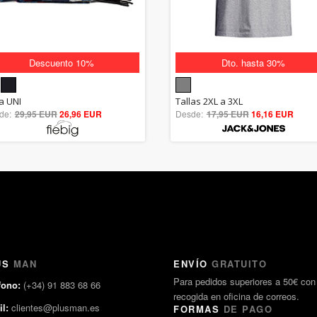
Descuento 10%
Dto. hasta 30%
5.00
5.00
la UNI
Tallas 2XL a 3XL
de:
29,95 EUR
out of 5
26,96 EUR
Desde:
17,95 EUR
out of 5
16,16 EUR
US
MAN
ENVÍO
GRATUITO
Para pedidos superiores a 50€ con
fono:
(+34) 91 883 68 66
recogida en oficina de correos.
l:
clientes@plusman.es
FORMAS
DE PAGO