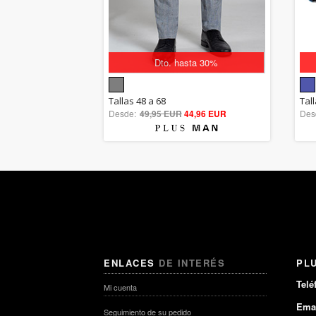
Dto. hasta 30%
5.00
Tallas 48 a 68
Tal
Desde:
49,95 EUR
out of 5
44,96 EUR
Des
ENLACES
DE INTERÉS
PL
Telé
Mi cuenta
Emai
Seguimiento de su pedido