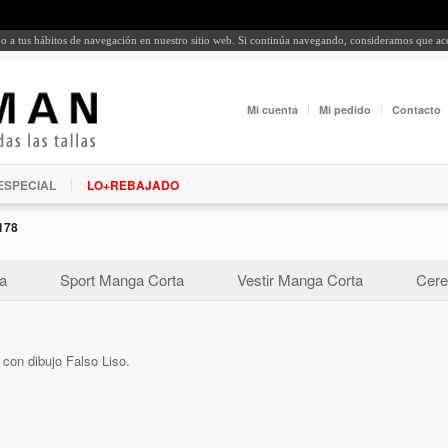
rdo a tus hábitos de navegación en nuestro sitio web. Si continúa navegando, consideramos que a
Mi cuenta
Mi pedido
Contacto
ESPECIAL
LO+REBAJADO
178
a
Sport Manga Corta
Vestir Manga Corta
Cere
 con dibujo Falso Liso.