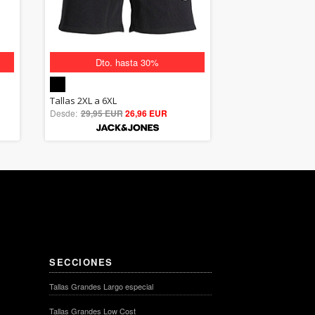
Dto. hasta 30%
5.00
Tallas 2XL a 6XL
Desde:
29,95 EUR
out of 5
26,96 EUR
SECCIONES
Tallas Grandes Largo especial
Tallas Grandes Low Cost