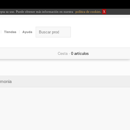
cepta su uso. Puede obtener más información en nuestra
política de cookies
.
X
Tiendas
Ayuda
Cesta -
monia