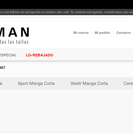
rdo a tus hábitos de navegación en nuestro sitio web. Si continúa navegando, consideramos que a
Mi cuenta
Mi pedido
Contacto
ESPECIAL
LO+REBAJADO
487
a
Sport Manga Corta
Vestir Manga Corta
Cere