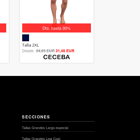
Dto. hasta 30%
5.00
Talla 2XL
Desde:
34,95 EUR
out of 5
31,46 EUR
SECCIONES
Tallas Grandes Largo especial
Tallas Grandes Low Cost