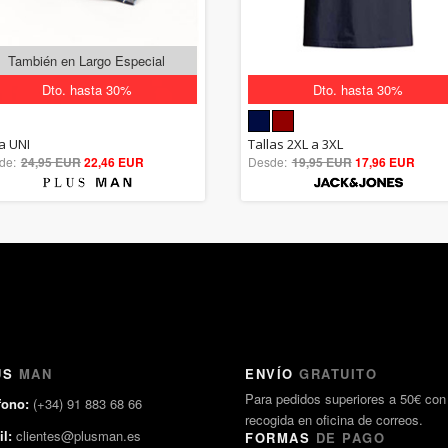
También en Largo Especial
Dto. hasta 30%
Dto. hasta 30%
5.00
5.00
la UNI
Tallas 2XL a 3XL
de:
24,95 EUR
out of 5
22,46 EUR
Desde:
19,95 EUR
out of 5
17,96 EUR
US
MAN
ENVÍO
GRATUITO
Para pedidos superiores a 50€ con
fono:
(+34) 91 883 68 66
recogida en oficina de correos.
l:
clientes@plusman.es
FORMAS
DE PAGO