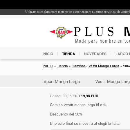
Utilizamos cookies para mejorar su experiencia y nuestros servicios, de acue
INICIO
TIENDA
NOVEDADES
LARGO 
INICIO
»
Tienda
»
Camisas
»
Vestir Manga Larga
»
106
Sport Manga Larga
Vestir Manga Larg
Desde:
39,95 EUR
19,98 EUR
Camisa vestir manga larga fil a fil.
Descuento del 50%
El precio final se muestra al elegir la talla.