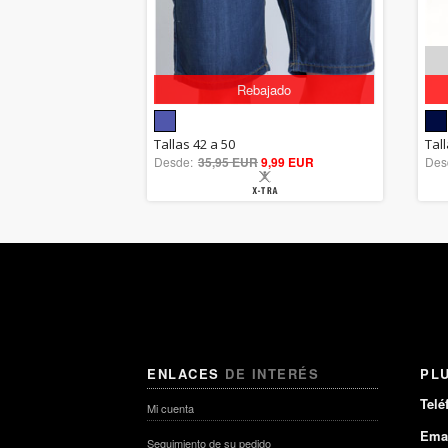
Rebajado
5.00
Tallas 42 a 50
Tal
Desde:
35,95 EUR
out of 5
9,99 EUR
Des
ENLACES
DE INTERÉS
PL
Telé
Mi cuenta
Emai
Seguimiento de su pedido