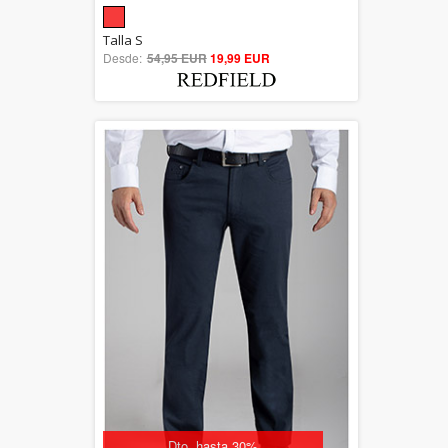
5.00
Talla S
Desde:
54,95 EUR
out of 5
19,99 EUR
Dto. hasta 30%