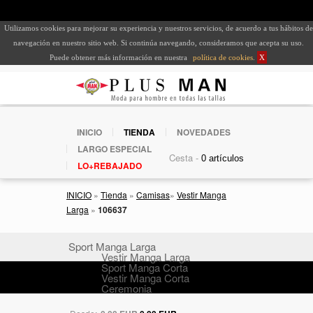
Utilizamos cookies para mejorar su experiencia y nuestros servicios, de acuerdo a tus hábitos de
navegación en nuestro sitio web. Si continúa navegando, consideramos que acepta su uso.
Puede obtener más información en nuestra
política de cookies
.
X
INICIO
TIENDA
NOVEDADES
LARGO ESPECIAL
Cesta -
LO+REBAJADO
INICIO
»
Tienda
»
Camisas
»
Vestir Manga
Larga
»
106637
Sport Manga Larga
Vestir Manga Larga
Sport Manga Corta
Vestir Manga Corta
Ceremonia