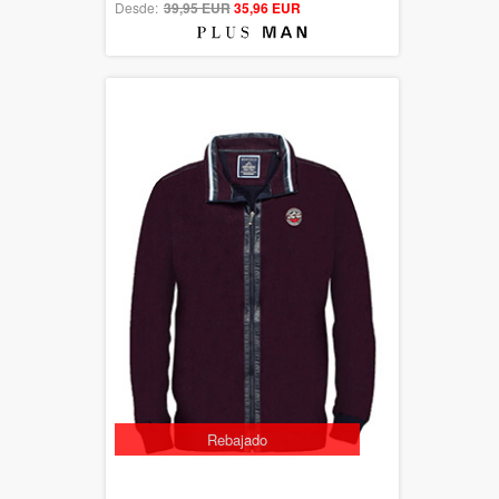
Desde:
39,95 EUR
out of 5
35,96 EUR
Rebajado