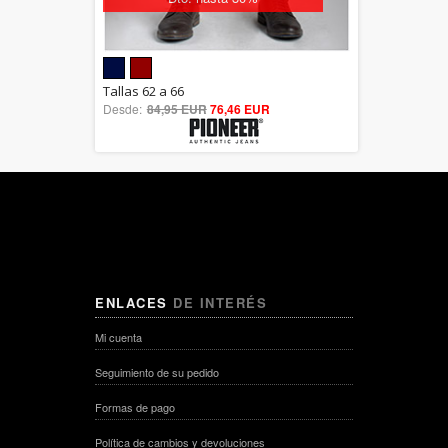
5.00
Tallas 62 a 66
Desde:
84,95 EUR
out of 5
76,46 EUR
ENLACES
DE INTERÉS
Mi cuenta
Seguimiento de su pedido
Formas de pago
Política de cambios y devoluciones