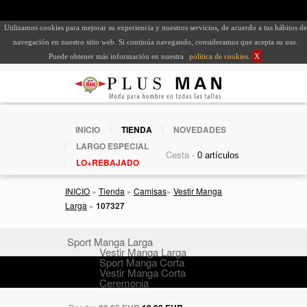
Utilizamos cookies para mejorar su experiencia y nuestros servicios, de acuerdo a tus hábitos de
navegación en nuestro sitio web. Si continúa navegando, consideramos que acepta su uso.
Puede obtener más información en nuestra
política de cookies
.
X
INICIO
TIENDA
NOVEDADES
LARGO ESPECIAL
Cesta -
LO+REBAJADO
INICIO
»
Tienda
»
Camisas
»
Vestir Manga
Larga
»
107327
Sport Manga Larga
Vestir Manga Larga
Sport Manga Corta
Vestir Manga Corta
Ceremonia