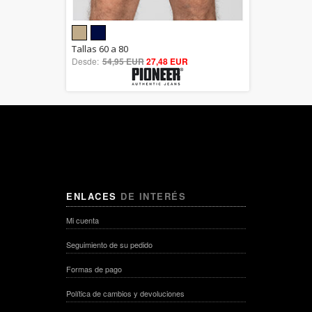
5.00
Tallas 60 a 80
Desde:
54,95 EUR
out of 5
27,48 EUR
ENLACES
DE INTERÉS
Mi cuenta
Seguimiento de su pedido
Formas de pago
Política de cambios y devoluciones