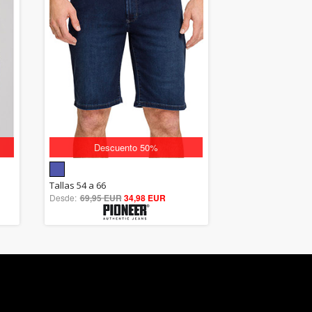
Descuento 50%
5.00
Tallas 54 a 66
Desde:
69,95 EUR
out of 5
34,98 EUR