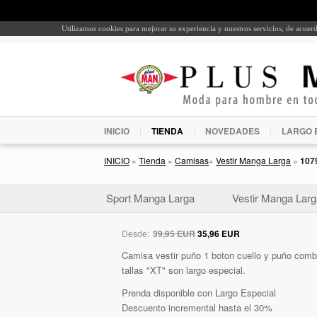
Utilizamos cookies para mejorar su experiencia y nuestros servicios, de acue
INICIO
TIENDA
NOVEDADES
LARGO 
INICIO
»
Tienda
»
Camisas
»
Vestir Manga Larga
»
107
Sport Manga Larga
Vestir Manga Larg
Desde:
39,95 EUR
35,96 EUR
Camisa vestir puño 1 boton cuello y puño combi
tallas "XT" son largo especial.
Prenda disponible con Largo Especial
Descuento incremental hasta el 30%