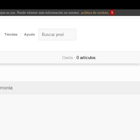
cepta su uso. Puede obtener más información en nuestra
política de cookies
.
X
Tiendas
Ayuda
Cesta -
monia