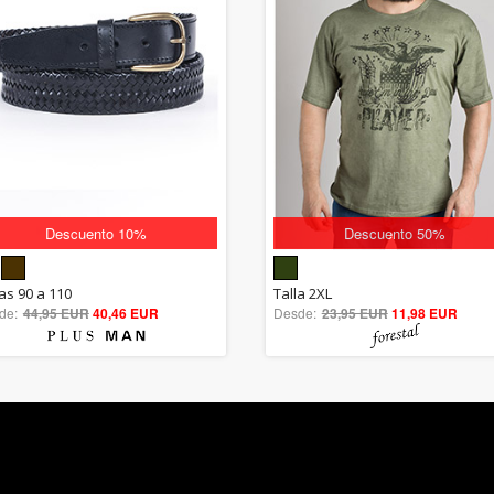
Descuento 10%
Descuento 50%
5.00
5.00
las 90 a 110
Talla 2XL
de:
44,95 EUR
out of 5
40,46 EUR
Desde:
23,95 EUR
out of 5
11,98 EUR