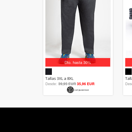
Dto. hasta 30%
5.00
Tallas 3XL a 8XL
Tal
Desde:
39,95 EUR
out of 5
35,96 EUR
Des