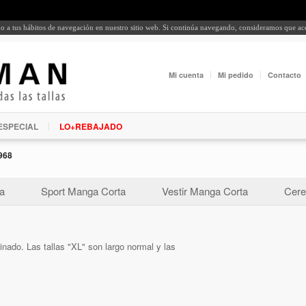
rdo a tus hábitos de navegación en nuestro sitio web. Si continúa navegando, consideramos que a
Mi cuenta
Mi pedido
Contacto
ESPECIAL
LO+REBAJADO
968
a
Sport Manga Corta
Vestir Manga Corta
Cere
nado. Las tallas "XL" son largo normal y las