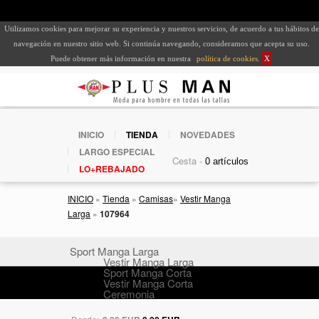
Utilizamos cookies para mejorar su experiencia y nuestros servicios, de acuerdo a tus hábitos de
navegación en nuestro sitio web. Si continúa navegando, consideramos que acepta su uso.
Puede obtener más información en nuestra
política de cookies
.
X
INICIO
TIENDA
NOVEDADES
LARGO ESPECIAL
Cesta -
LO+REBAJADO
INICIO
»
Tienda
»
Camisas
»
Vestir Manga
Larga
»
107964
Sport Manga Larga
Vestir Manga Larga
Sport Manga Corta
Vestir Manga Corta
Ceremonia