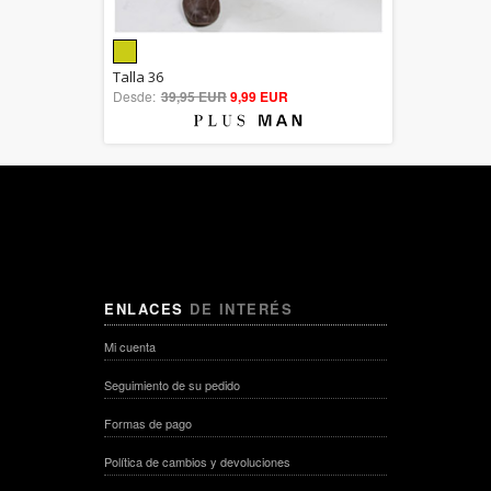
5.00
Talla 36
Desde:
39,95 EUR
out of 5
9,99 EUR
ENLACES
DE INTERÉS
Mi cuenta
Seguimiento de su pedido
Formas de pago
Política de cambios y devoluciones