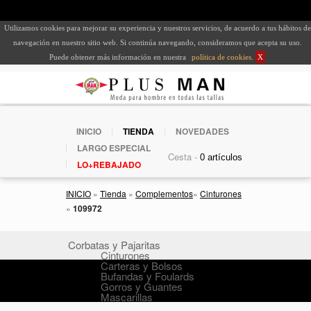
Utilizamos cookies para mejorar su experiencia y nuestros servicios, de acuerdo a tus hábitos de
navegación en nuestro sitio web. Si continúa navegando, consideramos que acepta su uso.
Puede obtener más información en nuestra
política de cookies
.
X
INICIO
TIENDA
NOVEDADES
LARGO ESPECIAL
Cesta -
LO+REBAJADO
INICIO
»
Tienda
»
Complementos
»
Cinturones
»
109972
Corbatas y Pajaritas
Cinturones
Carteras y Bolsos
Bufandas y Foulards
Gorros y Guantes
Mascarillas