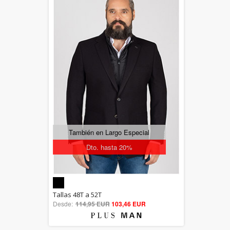
También en Largo Especial
Dto. hasta 20%
5.00
Tallas 48T a 52T
Desde:
114,95 EUR
out of 5
103,46 EUR