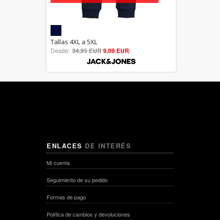
5.00
Tallas 4XL a 5XL
Desde:
34,95 EUR
out of 5
9,99 EUR
ENLACES
DE INTERÉS
Mi cuenta
Seguimiento de su pedido
Formas de pago
Política de cambios y devoluciones