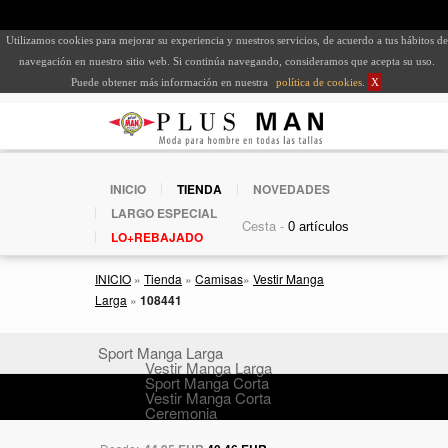
Utilizamos cookies para mejorar su experiencia y nuestros servicios, de acuerdo a tus hábitos de
navegación en nuestro sitio web. Si continúa navegando, consideramos que acepta su uso.
Puede obtener más información en nuestra
política de cookies
.
X
INICIO
TIENDA
NOVEDADES
LARGO ESPECIAL
Cesta -
LO+REBAJADO
INICIO
»
Tienda
»
Camisas
»
Vestir Manga
Larga
»
108441
Sport Manga Larga
Vestir Manga Larga
Sport Manga Corta
Vestir Manga Corta
Ceremonia