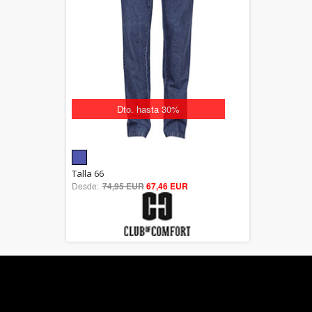
Dto. hasta 30%
5.00
Talla 66
Desde:
74,95 EUR
out of 5
67,46 EUR