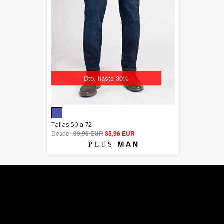
Dto. hasta 30%
5.00
Tallas 50 a 72
Desde:
39,95 EUR
out of 5
35,96 EUR