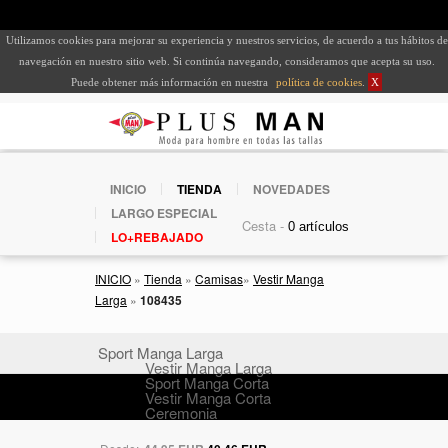
Utilizamos cookies para mejorar su experiencia y nuestros servicios, de acuerdo a tus hábitos de
navegación en nuestro sitio web. Si continúa navegando, consideramos que acepta su uso.
Puede obtener más información en nuestra
política de cookies
.
X
INICIO
TIENDA
NOVEDADES
LARGO ESPECIAL
Cesta -
LO+REBAJADO
INICIO
»
Tienda
»
Camisas
»
Vestir Manga
Larga
»
108435
Sport Manga Larga
Vestir Manga Larga
Sport Manga Corta
Vestir Manga Corta
Ceremonia