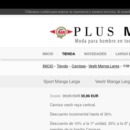
Utilizamos cookies para mejorar su experiencia y nuestros servicios, de acue
INICIO
TIENDA
NOVEDADES
LARGO 
INICIO
»
Tienda
»
Camisas
»
Vestir Manga Larga
»
110
Sport Manga Larga
Vestir Manga Larg
Desde:
39,95 EUR
35,96 EUR
Camisa vestir raya vertical.
Descuento incremental hasta el 30%
Descuento de 10% a la 1ª unidad, 20% a la 2ª y
prendas de la familia Camisas.