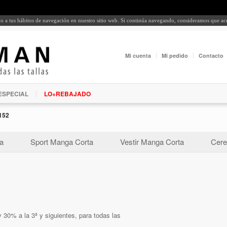
rdo a tus hábitos de navegación en nuestro sitio web. Si continúa navegando, consideramos que a
Mi cuenta
Mi pedido
Contacto
ESPECIAL
LO+REBAJADO
152
a
Sport Manga Corta
Vestir Manga Corta
Cere
 30% a la 3ª y siguientes, para todas las