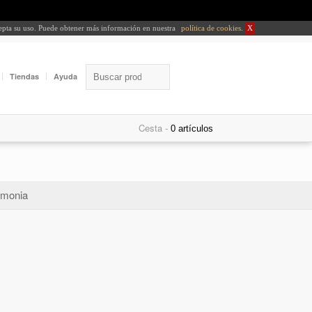
cepta su uso. Puede obtener más información en nuestra
política de cookies
.
X
Tiendas
Ayuda
Cesta -
monia