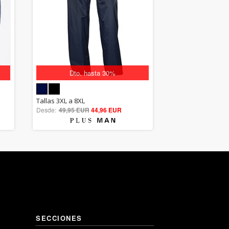
Dto. hasta 30%
5.00
Tallas 3XL a 8XL
Desde:
49,95 EUR
out of 5
44,96 EUR
SECCIONES