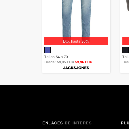
Dto. hasta 30%
5.00
Tallas 64 a 70
Tal
Desde:
59,95 EUR
out of 5
53,96 EUR
Des
ENLACES
DE INTERÉS
PL