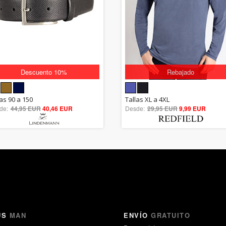
Descuento 10%
Rebajado
5.00
5.00
las 90 a 150
Tallas XL a 4XL
de:
44,95 EUR
out of 5
40,46 EUR
Desde:
29,95 EUR
out of 5
9,99 EUR
US
MAN
ENVÍO
GRATUITO