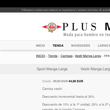
Utilizamos cookies para mejorar su experiencia y nuestros servicios, de acue
INICIO
TIENDA
NOVEDADES
LARGO 
INICIO
»
Tienda
»
Camisas
»
Vestir Manga Larga
»
111
Sport Manga Larga
Vestir Manga Larg
Desde:
49,95 EUR
44,96 EUR
Camisa vestir.
Descuento incremental hasta el 30%
Descuento de 10% a la 1ª unidad, 20% a la 2ª y
prendas de la familia Camisas.