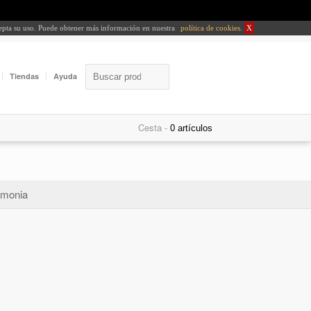
cepta su uso. Puede obtener más información en nuestra
política de cookies
.
X
Tiendas
Ayuda
Cesta -
monia