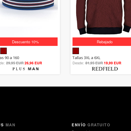
Descuento 10%
Rebajado
5.00
5.00
las 90 a 160
Tallas 3XL a 6XL
de:
29,95 EUR
out of 5
26,96 EUR
Desde:
81,95 EUR
out of 5
19,99 EUR
US
MAN
ENVÍO
GRATUITO