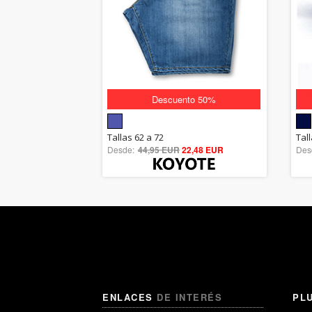
Descuento 50%
5.00
Tallas 62 a 72
Tal
Desde:
44,95 EUR
out of 5
22,48 EUR
Des
ENLACES
DE INTERÉS
PL