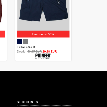
Descuento 50%
5.00
Tallas 60 a 80
Desde:
59,95 EUR
out of 5
29,98 EUR
SECCIONES