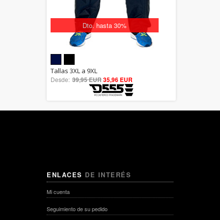
Dto. hasta 30%
5.00
Tallas 3XL a 9XL
Desde:
39,95 EUR
out of 5
35,96 EUR
ENLACES
DE INTERÉS
Mi cuenta
Seguimiento de su pedido