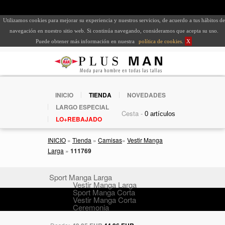
Utilizamos cookies para mejorar su experiencia y nuestros servicios, de acuerdo a tus hábitos de
navegación en nuestro sitio web. Si continúa navegando, consideramos que acepta su uso.
Puede obtener más información en nuestra
política de cookies
.
X
INICIO
TIENDA
NOVEDADES
LARGO ESPECIAL
Cesta -
LO+REBAJADO
INICIO
»
Tienda
»
Camisas
»
Vestir Manga
Larga
»
111769
Sport Manga Larga
Vestir Manga Larga
Sport Manga Corta
Vestir Manga Corta
Ceremonia