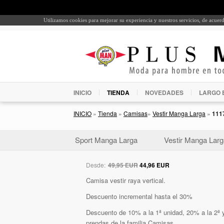
Utilizamos cookies para mejorar su experiencia y nuestros servicios, de acue
INICIO
TIENDA
NOVEDADES
LARGO 
INICIO
»
Tienda
»
Camisas
»
Vestir Manga Larga
»
111
Sport Manga Larga
Vestir Manga Larg
Desde:
49,95 EUR
44,96 EUR
Camisa vestir raya vertical.
Descuento incremental hasta el 30%
Descuento de 10% a la 1ª unidad, 20% a la 2ª y
prendas de la familia Camisas.