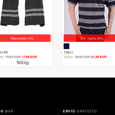
Descuento 10%
Dto. hasta 30%
5.00
5.00
la UNI
Talla L
de:
19,95 EUR
out of 5
17,96 EUR
Desde:
34,95 EUR
out of 5
31,46 EUR
US
MAN
ENVÍO
GRATUITO