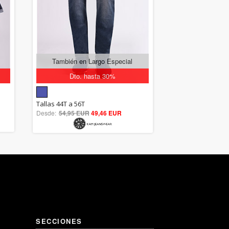
También en Largo Especial
Dto. hasta 30%
5.00
Tallas 44T a 56T
Desde:
54,95 EUR
out of 5
49,46 EUR
SECCIONES