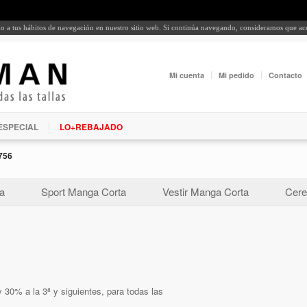
rdo a tus hábitos de navegación en nuestro sitio web. Si continúa navegando, consideramos que a
Mi cuenta
Mi pedido
Contacto
ESPECIAL
LO+REBAJADO
756
a
Sport Manga Corta
Vestir Manga Corta
Cere
 30% a la 3ª y siguientes, para todas las