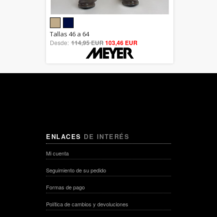
5.00
Tallas 46 a 64
Desde:
114,95 EUR
out of 5
103,46 EUR
ENLACES
DE INTERÉS
Mi cuenta
Seguimiento de su pedido
Formas de pago
Política de cambios y devoluciones