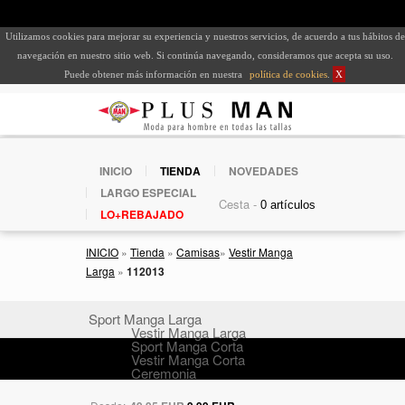
Utilizamos cookies para mejorar su experiencia y nuestros servicios, de acuerdo a tus hábitos de
navegación en nuestro sitio web. Si continúa navegando, consideramos que acepta su uso.
Puede obtener más información en nuestra
política de cookies
.
X
INICIO
TIENDA
NOVEDADES
LARGO ESPECIAL
Cesta -
LO+REBAJADO
INICIO
»
Tienda
»
Camisas
»
Vestir Manga
Larga
»
112013
Sport Manga Larga
Vestir Manga Larga
Sport Manga Corta
Vestir Manga Corta
Ceremonia