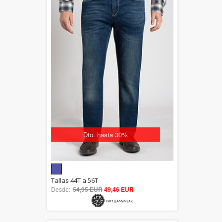
Dto. hasta 30%
5.00
Tallas 44T a 56T
Desde:
54,95 EUR
out of 5
49,46 EUR