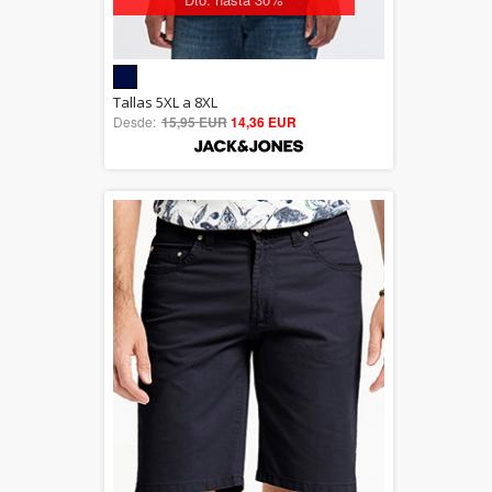
5.00
Tallas 5XL a 8XL
Desde:
15,95 EUR
out of 5
14,36 EUR