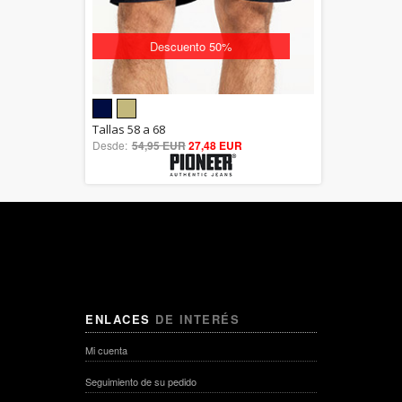
Descuento 50%
5.00
Tallas 58 a 68
Desde:
54,95 EUR
out of 5
27,48 EUR
ENLACES
DE INTERÉS
Mi cuenta
Seguimiento de su pedido