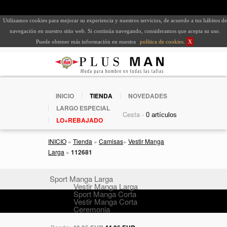
Utilizamos cookies para mejorar su experiencia y nuestros servicios, de acuerdo a tus hábitos de
navegación en nuestro sitio web. Si continúa navegando, consideramos que acepta su uso.
Puede obtener más información en nuestra
política de cookies
.
X
INICIO
TIENDA
NOVEDADES
LARGO ESPECIAL
Cesta -
LO+REBAJADO
INICIO
»
Tienda
»
Camisas
»
Vestir Manga
Larga
»
112681
Sport Manga Larga
Vestir Manga Larga
Sport Manga Corta
Vestir Manga Corta
Ceremonia