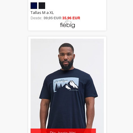
5.00
Tallas M a XL
Desde:
39,95 EUR
out of 5
35,96 EUR
Dto. hasta 30%