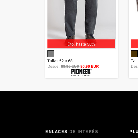
Dto. hasta 30%
5.00
Tallas 52 a 68
Tal
Desde:
89,95 EUR
out of 5
80,96 EUR
Des
ENLACES
DE INTERÉS
PL