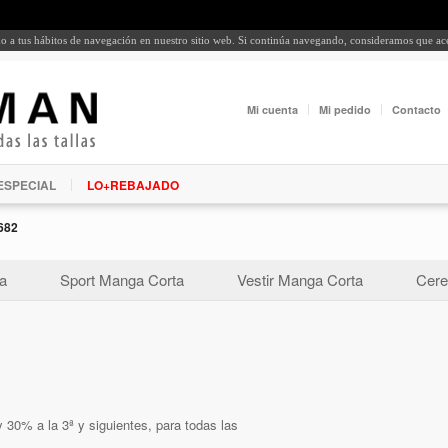
rdo a tus hábitos de navegación en nuestro sitio web. Si continúa navegando, consideramos que a
Mi cuenta
Mi pedido
Contacto
ESPECIAL
LO+REBAJADO
682
a
Sport Manga Corta
Vestir Manga Corta
Cere
 30% a la 3ª y siguientes, para todas las