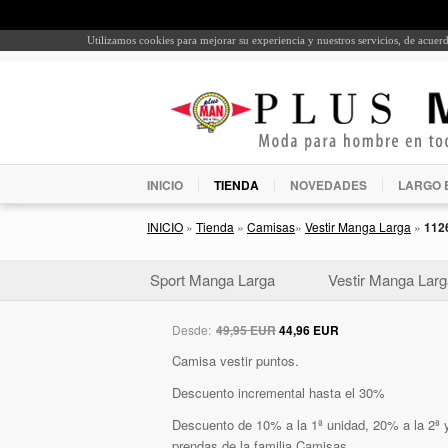
Utilizamos cookies para mejorar su experiencia y nuestros servicios, de acue
INICIO
TIENDA
NOVEDADES
LARGO 
INICIO
»
Tienda
»
Camisas
»
Vestir Manga Larga
»
112
Sport Manga Larga
Vestir Manga Larg
Desde:
49,95 EUR
44,96 EUR
Camisa vestir puntos.
Descuento incremental hasta el 30%
Descuento de 10% a la 1ª unidad, 20% a la 2ª y
prendas de la familia Camisas.