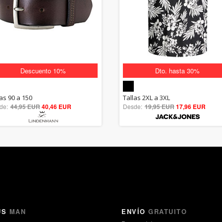
Descuento 10%
Dto. hasta 30%
5.00
5.00
las 90 a 150
Tallas 2XL a 3XL
de:
44,95 EUR
out of 5
40,46 EUR
Desde:
19,95 EUR
out of 5
17,96 EUR
US
MAN
ENVÍO
GRATUITO