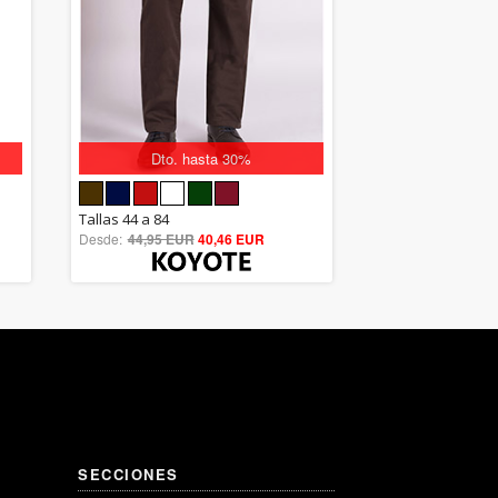
Dto. hasta 30%
5.00
Tallas 44 a 84
Desde:
44,95 EUR
out of 5
40,46 EUR
SECCIONES