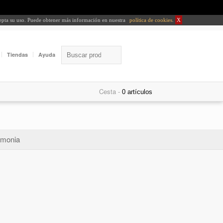
cepta su uso. Puede obtener más información en nuestra
política de cookies
.
X
Tiendas
Ayuda
Cesta -
monia