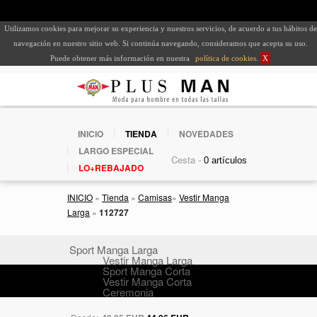
Utilizamos cookies para mejorar su experiencia y nuestros servicios, de acuerdo a tus hábitos de
navegación en nuestro sitio web. Si continúa navegando, consideramos que acepta su uso.
Puede obtener más información en nuestra
política de cookies
.
X
INICIO
TIENDA
NOVEDADES
LARGO ESPECIAL
Cesta -
LO+REBAJADO
INICIO
»
Tienda
»
Camisas
»
Vestir Manga
Larga
»
112727
Sport Manga Larga
Vestir Manga Larga
Sport Manga Corta
Vestir Manga Corta
Ceremonia