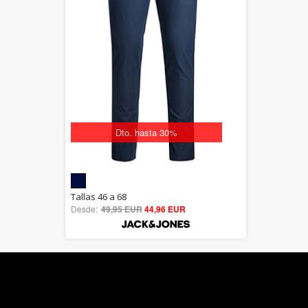
Dto. hasta 30%
5.00
Tallas 46 a 68
Desde:
49,95 EUR
out of 5
44,96 EUR