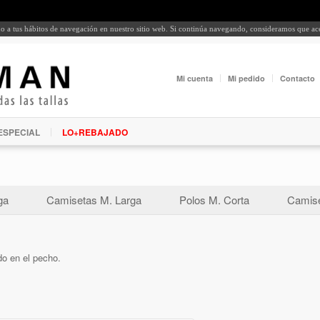
rdo a tus hábitos de navegación en nuestro sitio web. Si continúa navegando, consideramos que a
Mi cuenta
Mi pedido
Contacto
ESPECIAL
LO+REBAJADO
ga
Camisetas M. Larga
Polos M. Corta
Camise
o en el pecho.