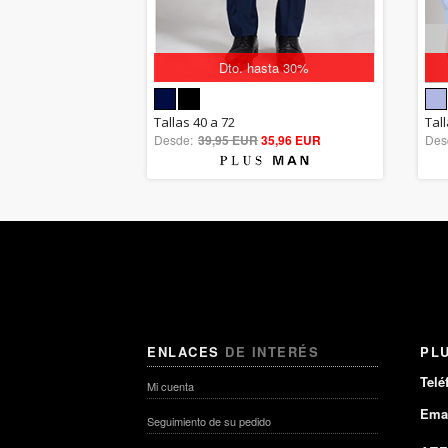
Dto. hasta 30%
5.00
Tallas 40 a 72
Tall
Desde:
39,95 EUR
out of 5
35,96 EUR
Des
ENLACES
DE INTERÉS
PL
Telé
Mi cuenta
Emai
Seguimiento de su pedido