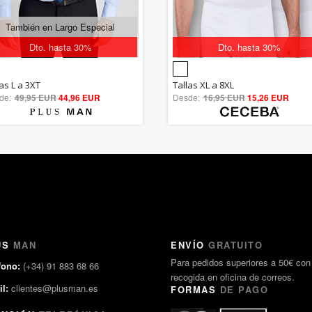
También en Largo Especial
Dto. hasta 30%
Dto. hasta 30%
5.00
5.00
as L a 3XT
Tallas XL a 8XL
de:
49,95 EUR
out of 5
44,96 EUR
Desde:
16,95 EUR
out of 5
15,26 EUR
US
MAN
ENVÍO
GRATUITO
Para pedidos superiores a 50€ con
fono:
(+34) 91 883 68 66
recogida en oficina de correos.
l:
clientes@plusman.es
FORMAS
DE PAGO