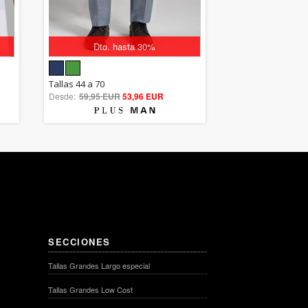
Dto. hasta 30%
5.00
Tallas 44 a 70
Desde:
59,95 EUR
out of 5
53,96 EUR
SECCIONES
Tallas Grandes Largo especial
Tallas Grandes Low Cost