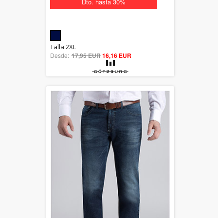
Dto. hasta 30%
5.00
Talla 2XL
Desde:
17,95 EUR
out of 5
16,16 EUR