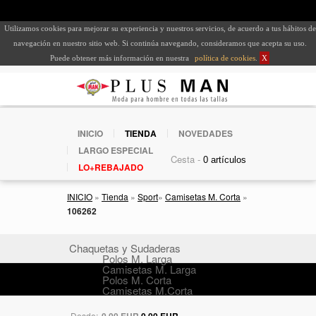
Utilizamos cookies para mejorar su experiencia y nuestros servicios, de acuerdo a tus hábitos de
navegación en nuestro sitio web. Si continúa navegando, consideramos que acepta su uso.
Puede obtener más información en nuestra
política de cookies
.
X
INICIO
TIENDA
NOVEDADES
LARGO ESPECIAL
Cesta -
LO+REBAJADO
INICIO
»
Tienda
»
Sport
»
Camisetas M. Corta
»
106262
Chaquetas y Sudaderas
Polos M. Larga
Camisetas M. Larga
Polos M. Corta
Camisetas M.Corta
Desde:
0,00 EUR
0,00 EUR