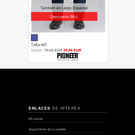
También en Largo Especial
Descuento 50%
5.00
Talla 44T
Desde:
79,95 EUR
out of 5
39,98 EUR
ENLACES
DE INTERÉS
Mi cuenta
Seguimiento de su pedido