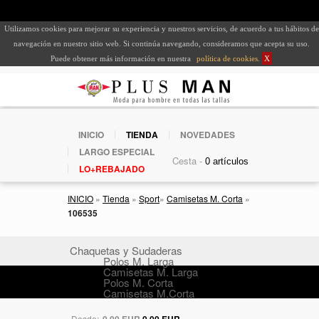
Utilizamos cookies para mejorar su experiencia y nuestros servicios, de acuerdo a tus hábitos de
navegación en nuestro sitio web. Si continúa navegando, consideramos que acepta su uso.
Puede obtener más información en nuestra
política de cookies
.
X
INICIO
TIENDA
NOVEDADES
LARGO ESPECIAL
Cesta -
LO+REBAJADO
INICIO
»
Tienda
»
Sport
»
Camisetas M. Corta
»
106535
Chaquetas y Sudaderas
Polos M. Larga
Camisetas M. Larga
Polos M. Corta
Camisetas M.Corta
Desde:
0,00 EUR
0,00 EUR