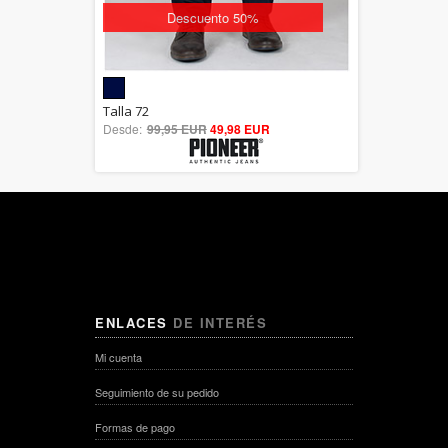
Descuento 50%
5.00
Talla 72
Desde:
99,95 EUR
out of 5
49,98 EUR
ENLACES
DE INTERÉS
Mi cuenta
Seguimiento de su pedido
Formas de pago