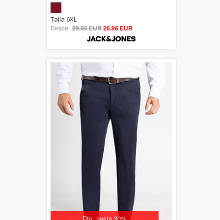
5.00
Talla 6XL
Desde:
29,95 EUR
out of 5
26,96 EUR
Dto. hasta 30%