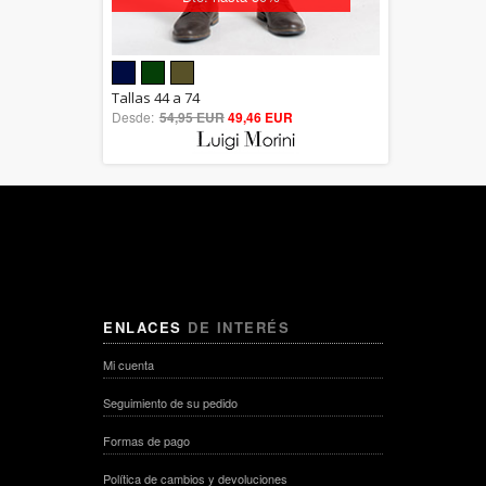
5.00
Tallas 44 a 74
Desde:
54,95 EUR
out of 5
49,46 EUR
ENLACES
DE INTERÉS
Mi cuenta
Seguimiento de su pedido
Formas de pago
Política de cambios y devoluciones