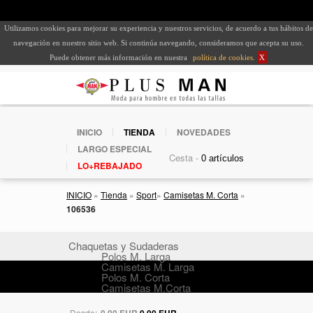
Utilizamos cookies para mejorar su experiencia y nuestros servicios, de acuerdo a tus hábitos de
navegación en nuestro sitio web. Si continúa navegando, consideramos que acepta su uso.
Puede obtener más información en nuestra
política de cookies
.
X
INICIO
TIENDA
NOVEDADES
LARGO ESPECIAL
Cesta -
LO+REBAJADO
INICIO
»
Tienda
»
Sport
»
Camisetas M. Corta
»
106536
Chaquetas y Sudaderas
Polos M. Larga
Camisetas M. Larga
Polos M. Corta
Camisetas M.Corta
Desde:
0,00 EUR
0,00 EUR