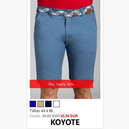
Dto. hasta 30%
5.00
Tallas 44 a 80
Desde:
35,95 EUR
out of 5
32,36 EUR