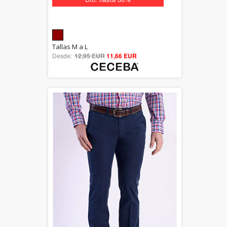
5.00
Tallas M a L
Desde:
12,95 EUR
out of 5
11,66 EUR