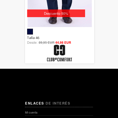
Descuento 50%
5.00
Talla 46
Desde:
89,95 EUR
out of 5
44,98 EUR
ENLACES
DE INTERÉS
Mi cuenta