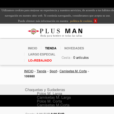
Utilizamos cookies para mejorar su experiencia y nuestros servicios, de acuerdo a tus hábitos de
navegación en nuestro sitio web. Si continúa navegando, consideramos que acepta su uso.
Puede obtener más información en nuestra
política de cookies
.
X
INICIO
TIENDA
NOVEDADES
LARGO ESPECIAL
Cesta -
LO+REBAJADO
INICIO
»
Tienda
»
Sport
»
Camisetas M. Corta
»
106980
Chaquetas y Sudaderas
Polos M. Larga
Camisetas M. Larga
Polos M. Corta
Camisetas M.Corta
Desde:
0,00 EUR
0,00 EUR