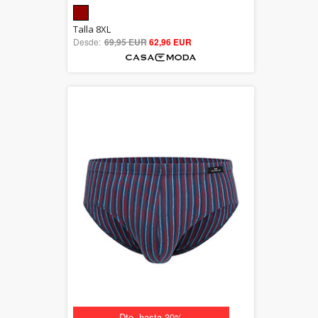
5.00
Talla 8XL
Desde:
69,95 EUR
out of 5
62,96 EUR
Dto. hasta 30%