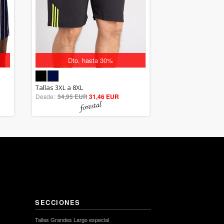
Dto. hasta 30%
5.00
Tallas 3XL a 8XL
Desde:
34,95 EUR
out of 5
31,46 EUR
SECCIONES
Tallas Grandes Largo especial