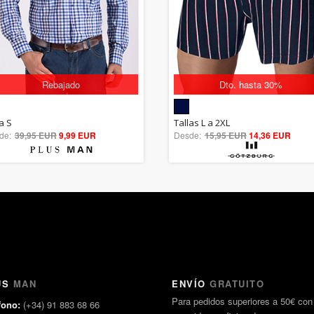
Rebajado
Dto. hasta 30%
5.00
5.00
a S
Tallas L a 2XL
de:
39,95 EUR
out of 5
9,99 EUR
Desde:
15,95 EUR
out of 5
14,36 EUR
US
MAN
ENVÍO
GRATUITO
Para pedidos superiores a 50€ con
fono:
(+34) 91 883 68 66