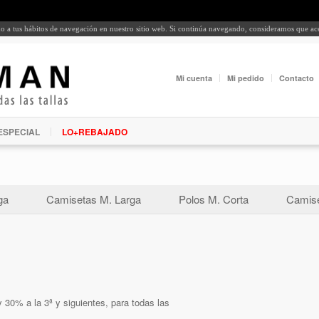
rdo a tus hábitos de navegación en nuestro sitio web. Si continúa navegando, consideramos que a
Mi cuenta
Mi pedido
Contacto
ESPECIAL
LO+REBAJADO
ga
Camisetas M. Larga
Polos M. Corta
Camise
 30% a la 3ª y siguientes, para todas las