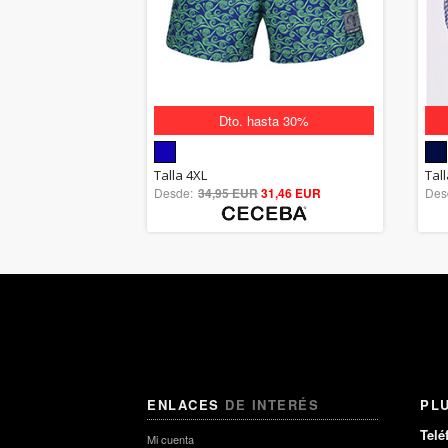
Dto. hasta 30%
5.00
Talla 4XL
Tall
Desde:
34,95 EUR
out of 5
31,46 EUR
Des
ENLACES
DE INTERÉS
PL
Telé
Mi cuenta