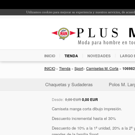
Utilizamos cookies para mejorar su experiencia y nuestros servicios, de acue
INICIO
TIENDA
NOVEDADES
LARGO 
INICIO
»
Tienda
»
Sport
»
Camisetas M. Corta
»
106982
Chaquetas y Sudaderas
Polos M. Lar
Desde:
0,00 EUR
0,00 EUR
Camiseta manga corta dibujo impresión.
Descuento incremental hasta el 30%
Descuento de 10% a la 1ª unidad, 20% a la 2ª y
prendas de la familia Sport.