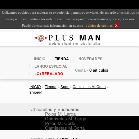
Utilizamos cookies para mejorar su experiencia y nuestros servicios, de acuerdo a tus hábitos de
navegación en nuestro sitio web. Si continúa navegando, consideramos que acepta su uso.
Puede obtener más información en nuestra
política de cookies
.
X
INICIO
TIENDA
NOVEDADES
LARGO ESPECIAL
Cesta -
LO+REBAJADO
INICIO
»
Tienda
»
Sport
»
Camisetas M. Corta
»
106999
Chaquetas y Sudaderas
Polos M. Larga
Camisetas M. Larga
Polos M. Corta
Camisetas M.Corta
Desde:
0,00 EUR
0,00 EUR