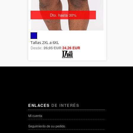
Dto. hasta 30%
5.00
Tallas 2XL a 6XL
Desde:
26,95 EUR
out of 5
24,26 EUR
ENLACES
DE INTERÉS
Mi cuenta
Seguimiento de su pedido