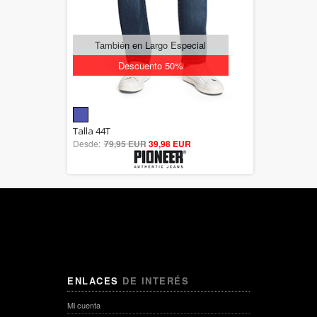
También en Largo Especial
Descuento 50%
5.00
Talla 44T
Desde:
79,95 EUR
out of 5
39,98 EUR
ENLACES
DE INTERÉS
Mi cuenta