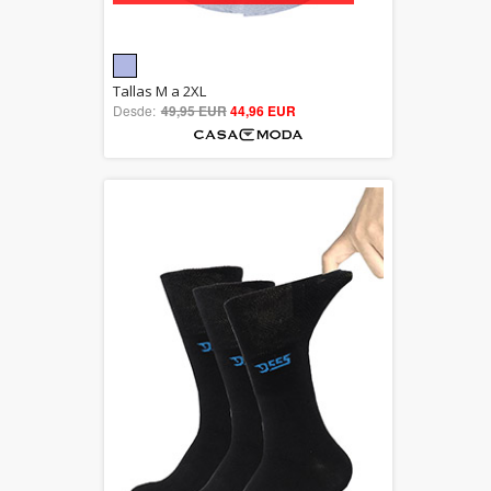
5.00
Tallas M a 2XL
Desde:
49,95 EUR
out of 5
44,96 EUR