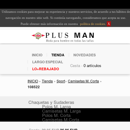
Utilizamos cookies para mejorar su experiencia y nuestros servicios, de acuerdo a tus hábitos de
navegación en nuestro sitio web. Si continúa navegando, consideramos que acepta su uso.
Puede obtener más información en nuestra
política de cookies
.
X
INICIO
TIENDA
NOVEDADES
LARGO ESPECIAL
Cesta -
LO+REBAJADO
INICIO
»
Tienda
»
Sport
»
Camisetas M. Corta
»
108522
Chaquetas y Sudaderas
Polos M. Larga
Camisetas M. Larga
Polos M. Corta
Camisetas M.Corta
Desde:
29,95 EUR
26,96 EUR