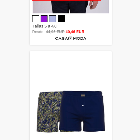
5.00
Tallas S a 4XT
Desde:
44,95 EUR
out of 5
40,46 EUR