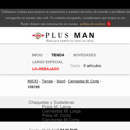
Utilizamos cookies para mejorar su experiencia y nuestros servicios, de acuerdo a tus hábitos de
navegación en nuestro sitio web. Si continúa navegando, consideramos que acepta su uso.
Puede obtener más información en nuestra
política de cookies
.
X
INICIO
TIENDA
NOVEDADES
LARGO ESPECIAL
Cesta -
LO+REBAJADO
INICIO
»
Tienda
»
Sport
»
Camisetas M. Corta
»
109195
Chaquetas y Sudaderas
Polos M. Larga
Camisetas M. Larga
Polos M. Corta
Camisetas M.Corta
Desde:
26,95 EUR
24,26 EUR