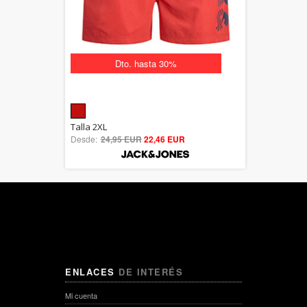
Dto. hasta 30%
5.00
Talla 2XL
Desde:
24,95 EUR
out of 5
22,46 EUR
ENLACES
DE INTERÉS
Mi cuenta