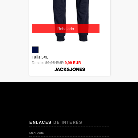
Rebajado
5.00
Talla 5XL
Desde:
39,95 EUR
out of 5
9,99 EUR
ENLACES
DE INTERÉS
Mi cuenta