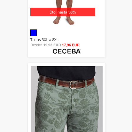
Dto. hasta 30%
5.00
Tallas 3XL a 8XL
Desde:
19,95 EUR
out of 5
17,96 EUR