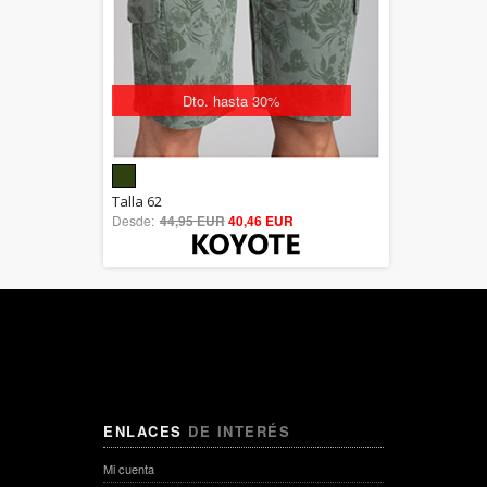
Dto. hasta 30%
5.00
Talla 62
Desde:
44,95 EUR
out of 5
40,46 EUR
ENLACES
DE INTERÉS
Mi cuenta