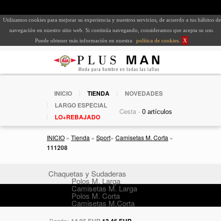
Utilizamos cookies para mejorar su experiencia y nuestros servicios, de acuerdo a tus hábitos de
navegación en nuestro sitio web. Si continúa navegando, consideramos que acepta su uso.
Puede obtener más información en nuestra
política de cookies
.
X
INICIO
TIENDA
NOVEDADES
LARGO ESPECIAL
Cesta -
LO+REBAJADO
INICIO
»
Tienda
»
Sport
»
Camisetas M. Corta
»
111208
Chaquetas y Sudaderas
Polos M. Larga
Camisetas M. Larga
Polos M. Corta
Camisetas M.Corta
Desde:
14,95 EUR
13,46 EUR