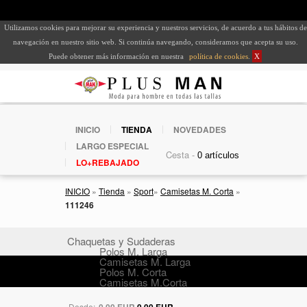
Utilizamos cookies para mejorar su experiencia y nuestros servicios, de acuerdo a tus hábitos de
navegación en nuestro sitio web. Si continúa navegando, consideramos que acepta su uso.
Puede obtener más información en nuestra
política de cookies
.
X
INICIO
TIENDA
NOVEDADES
LARGO ESPECIAL
Cesta -
LO+REBAJADO
INICIO
»
Tienda
»
Sport
»
Camisetas M. Corta
»
111246
Chaquetas y Sudaderas
Polos M. Larga
Camisetas M. Larga
Polos M. Corta
Camisetas M.Corta
Desde:
0,00 EUR
0,00 EUR