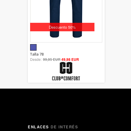
Descuento 50%
5.00
Talla 78
Desde:
99,95 EUR
out of 5
49,98 EUR
ENLACES
DE INTERÉS