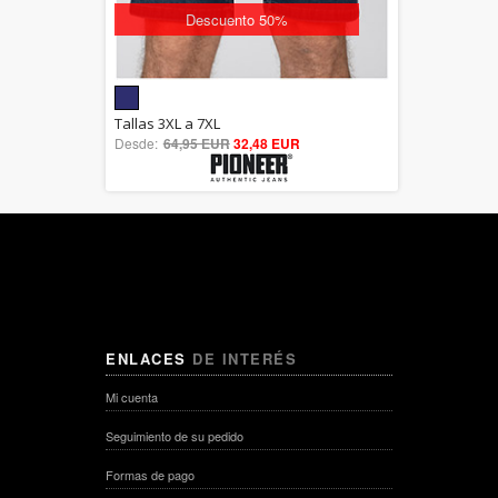
Descuento 50%
5.00
Tallas 3XL a 7XL
Desde:
64,95 EUR
out of 5
32,48 EUR
ENLACES
DE INTERÉS
Mi cuenta
Seguimiento de su pedido
Formas de pago