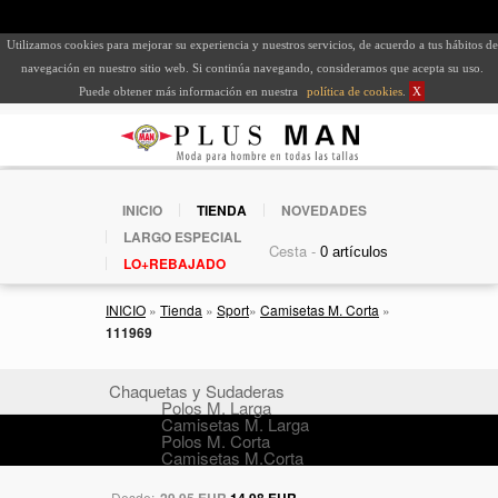
Utilizamos cookies para mejorar su experiencia y nuestros servicios, de acuerdo a tus hábitos de
navegación en nuestro sitio web. Si continúa navegando, consideramos que acepta su uso.
Puede obtener más información en nuestra
política de cookies
.
X
INICIO
TIENDA
NOVEDADES
LARGO ESPECIAL
Cesta -
LO+REBAJADO
INICIO
»
Tienda
»
Sport
»
Camisetas M. Corta
»
111969
Chaquetas y Sudaderas
Polos M. Larga
Camisetas M. Larga
Polos M. Corta
Camisetas M.Corta
Desde:
29,95 EUR
14,98 EUR