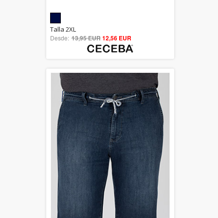
5.00
Talla 2XL
Desde:
13,95 EUR
out of 5
12,56 EUR