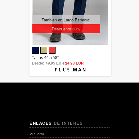
También en Largo Especial
Descuento 50%
5.00
Tallas 44 a 58T
Desde:
49,95 EUR
out of 5
24,98 EUR
ENLACES
DE INTERÉS
Mi cuenta