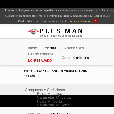
Utilizamos cookies para mejorar su experiencia y nuestros servicios, de acuerdo a tus hábitos de
navegación en nuestro sitio web. Si continúa navegando, consideramos que acepta su uso.
Puede obtener más información en nuestra
política de cookies
.
X
INICIO
TIENDA
NOVEDADES
LARGO ESPECIAL
Cesta -
LO+REBAJADO
INICIO
»
Tienda
»
Sport
»
Camisetas M. Corta
»
111909
Chaquetas y Sudaderas
Polos M. Larga
Camisetas M. Larga
Polos M. Corta
Camisetas M.Corta
Desde:
17,95 EUR
16,16 EUR