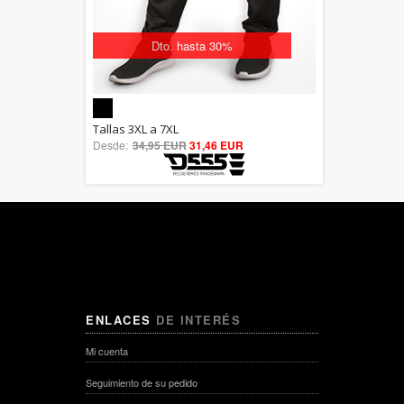
Dto. hasta 30%
5.00
Tallas 3XL a 7XL
Desde:
34,95 EUR
out of 5
31,46 EUR
ENLACES
DE INTERÉS
Mi cuenta
Seguimiento de su pedido