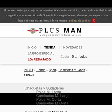
Utilizamos cookies para mejorar su experiencia y nuestros servicios, de acuerdo a tus hábitos de
navegación en nuestro sitio web. Si continúa navegando, consideramos que acepta su uso.
Puede obtener más información en nuestra
política de cookies
.
X
INICIO
TIENDA
NOVEDADES
LARGO ESPECIAL
Cesta -
LO+REBAJADO
INICIO
»
Tienda
»
Sport
»
Camisetas M. Corta
»
112623
Chaquetas y Sudaderas
Polos M. Larga
Camisetas M. Larga
Polos M. Corta
Camisetas M.Corta
Desde:
14,95 EUR
13,46 EUR