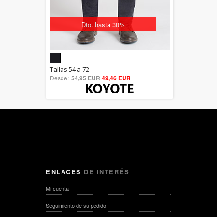
Dto. hasta 30%
5.00
Tallas 54 a 72
Desde:
54,95 EUR
out of 5
49,46 EUR
ENLACES
DE INTERÉS
Mi cuenta
Seguimiento de su pedido