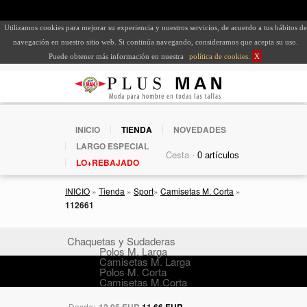
Utilizamos cookies para mejorar su experiencia y nuestros servicios, de acuerdo a tus hábitos de
navegación en nuestro sitio web. Si continúa navegando, consideramos que acepta su uso.
Puede obtener más información en nuestra
política de cookies
.
X
INICIO
TIENDA
NOVEDADES
LARGO ESPECIAL
Cesta -
LO+REBAJADO
INICIO
»
Tienda
»
Sport
»
Camisetas M. Corta
»
112661
Chaquetas y Sudaderas
Polos M. Larga
Camisetas M. Larga
Polos M. Corta
Camisetas M.Corta
Desde:
12,95 EUR
11,66 EUR