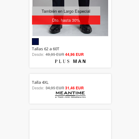
También en Largo Especial
Dto. hasta 30%
5.00
Tallas 62 a 60T
Desde:
49,95 EUR
out of 5
44,96 EUR
Talla 4XL
5.00
Desde:
34,95 EUR
31,46 EUR
out of 5