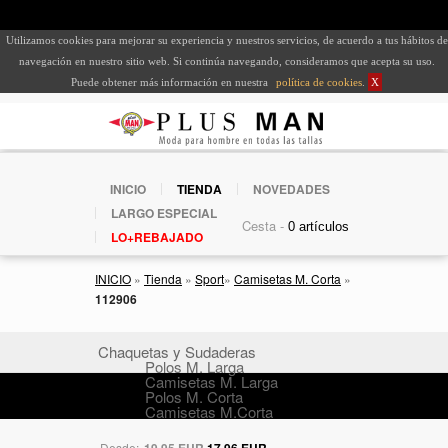
Utilizamos cookies para mejorar su experiencia y nuestros servicios, de acuerdo a tus hábitos de
navegación en nuestro sitio web. Si continúa navegando, consideramos que acepta su uso.
Puede obtener más información en nuestra
política de cookies
.
X
INICIO
TIENDA
NOVEDADES
LARGO ESPECIAL
Cesta -
LO+REBAJADO
INICIO
»
Tienda
»
Sport
»
Camisetas M. Corta
»
112906
Chaquetas y Sudaderas
Polos M. Larga
Camisetas M. Larga
Polos M. Corta
Camisetas M.Corta
Desde:
19,95 EUR
17,96 EUR