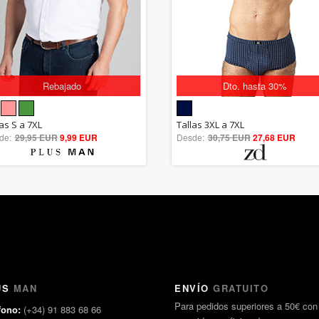
Rebajado
Dto. hasta 30%
5.00
5.00
las S a 7XL
Tallas 3XL a 7XL
de:
29,95 EUR
out of 5
9,99 EUR
Desde:
30,75 EUR
out of 5
27,68 EUR
US
MAN
ENVÍO
GRATUITO
Para pedidos superiores a 50€ con
fono:
(+34) 91 883 68 66