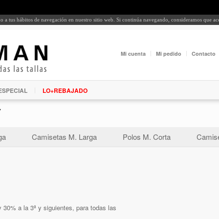
rdo a tus hábitos de navegación en nuestro sitio web. Si continúa navegando, consideramos que a
Mi cuenta
Mi pedido
Contacto
ESPECIAL
LO+REBAJADO
7
ga
Camisetas M. Larga
Polos M. Corta
Camise
 30% a la 3ª y siguientes, para todas las