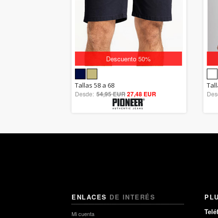
Descuento 50%
5.00
Tallas 58 a 68
Tal
Desde:
54,95 EUR
out of 5
27,48 EUR
Des
ENLACES
DE INTERÉS
PL
Telé
Mi cuenta