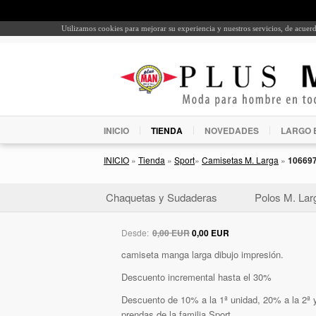
Utilizamos cookies para mejorar su experiencia y nuestros servicios, de acue
INICIO
TIENDA
NOVEDADES
LARGO 
INICIO
»
Tienda
»
Sport
»
Camisetas M. Larga
»
10669
Chaquetas y Sudaderas
Polos M. Lar
Desde:
0,00 EUR
0,00 EUR
camiseta manga larga dibujo impresión.
Descuento incremental hasta el 30%
Descuento de 10% a la 1ª unidad, 20% a la 2ª y
prendas de la familia Sport.