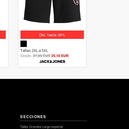
Dto. hasta 30%
5.00
Tallas 2XL a 5XL
Desde:
27,95 EUR
out of 5
25,16 EUR
SECCIONES
Tallas Grandes Largo especial