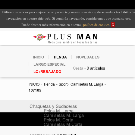
Utilizamos cookies para mejorar su experiencia y nuestros servicios, de acuerdo a tus hábitos de
navegación en nuestro sitio web. Si continúa navegando, consideramos que acepta su uso.
Puede obtener más información en nuestra
política de cookies
.
X
INICIO
TIENDA
NOVEDADES
LARGO ESPECIAL
Cesta -
LO+REBAJADO
INICIO
»
Tienda
»
Sport
»
Camisetas M. Larga
»
107105
Chaquetas y Sudaderas
Polos M. Larga
Camisetas M. Larga
Polos M. Corta
Camisetas M.Corta
Desde:
0,00 EUR
0,00 EUR