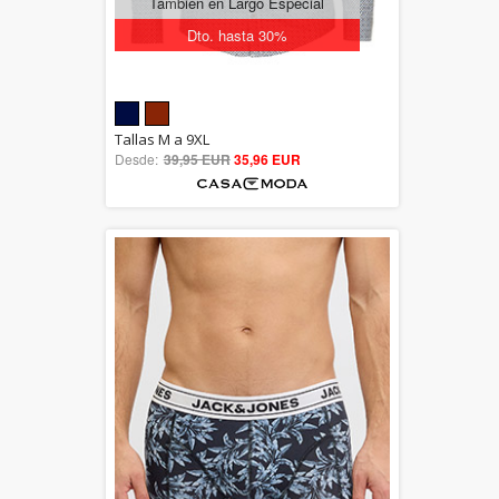
También en Largo Especial
Dto. hasta 30%
5.00
Tallas M a 9XL
Desde:
39,95 EUR
out of 5
35,96 EUR