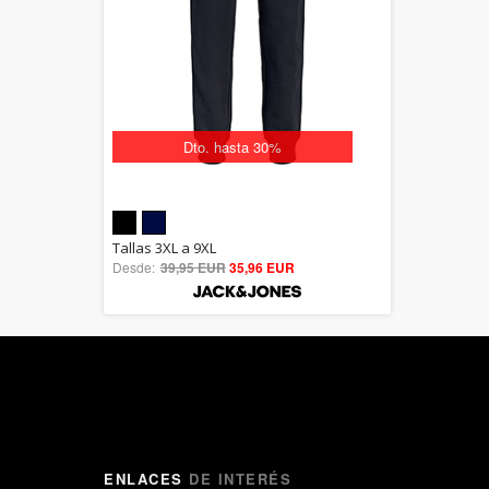
Dto. hasta 30%
5.00
Tallas 3XL a 9XL
Desde:
39,95 EUR
out of 5
35,96 EUR
ENLACES
DE INTERÉS